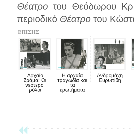
Θέατρο
του Θεόδωρου Κρί
περιοδικό
Θέατρο
του Κώστα
ΕΠΙΣΗΣ
Αρχαίο
Η αρχαία
Ανδρομάχη
δράμα: Οι
τραγωδία και
Ευρυπίδη
νεότεροι
τα
ρόλοι
ερωτήματα