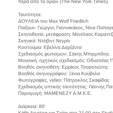
πέρα από τα όρια» (The New York Times).
Ταυτότητα:
ΔΟΥΛΕΙΑ του Max Wolf Friedlich
Παίζουν: Γιώργος Γιαννακάκος, Νίνα Παπαγ
Σκηνοθεσία, μετάφραση: Μενέλαος Καραντζ
Σκηνικά: Ντέιβιντ Νεγρίν
Κοστούμια: Εβελίνα Δαρζέντα
Σχεδιασμός φωτισμών: Σάκης Μπιρμπίλης
Μουσική, ηχητικός σχεδιασμός: Οδυσσέας 
Βοηθός σκηνοθέτη: Ερρίκος Τσοροτιώτης
Βοηθός σκηνογράφου: Ξένια Κούβελα
Φωτογραφίες, video: Πάτροκλος Σκαφίδας
Σχεδιασμός οπτικής ταυτότητας: Γιάννης 
Παραγωγή: ΜΑΜΕΝΕΖΥ Α.Μ.Κ.Ε.
Διάρκεια: 80'
Κάθε Δευτέρα και Τρίτη στις 21:00 στο Stu