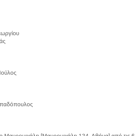
εωργίου
άς
Πούλος
Παπαδόπουλος
dio Μαυρομιχάλη [Μαυρομιχάλη 134, Αθήνα] από τις 6