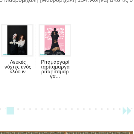
Λευκές
Ρίταμαργαρί
νύχτες ενός
ταρίταμαργα
κλόουν
ρίταρίταμαρ
γα...