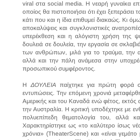
viral στα social media. H νεαρή γυναίκα επ
οποίος θα πιστοποιήσει ότι έχει ξεπεράσει τ
κάτι που και η ίδια επιθυμεί διακαώς. Κι όμ
αποκαλύψεις και συγκλονιστικές ανατροπές
υπερέκθεση και η αλόγιστη χρήση της ψ
δουλειά σε δουλεία, την εργασία σε σκλαβι
των ανθρώπων, μιλά για το τραύμα, την α
αλλά και την πάλη ανάμεσα στην υποχρέ
προσωπικού συμφέροντος.
Η
ΔΟΥΛΕΙΑ
παίχτηκε για πρώτη φορά σε
εντυπώσεις. Την επόμενη χρονιά μεταφέρθ
Αμερικής και του Καναδά ενώ φέτος, εκτός 
την Αυστραλία. Η κριτική υποδέχτηκε με εν
πολυεπίπεδη θεματολογία του, αλλά κα
Χαρακτηρίστηκε ως «το καλύτερο ίσως νέο
χρόνια» (TheaterScene) και «είναι γεμάτο 