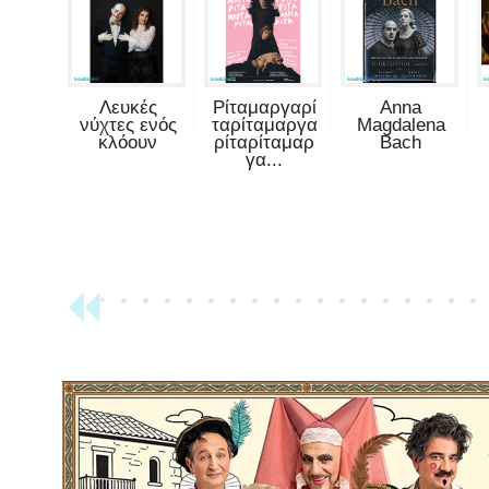
Λευκές
Ρίταμαργαρί
Anna
νύχτες ενός
ταρίταμαργα
Magdalena
κλόουν
ρίταρίταμαρ
Bach
γα...