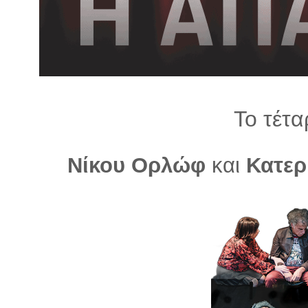
λ
λ
α
γ
ή
Το τέτα
Νίκου Ορλώφ
και
Κατερ