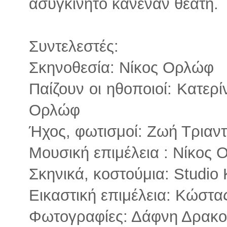
ασυγκίνητο κανέναν θεατή.
Συντελεστές:
Σκηνοθεσία: Nίκος Ορλώφ
Παίζουν οι ηθοποιοί: Kατερ
Ορλώφ
Ήχος, φωτισμοί: Zωή Τριαν
Μουσική επιμέλεια : Nίκος
Σκηνικά, κοστούμια: Studio
Eικαστική επιμέλεια: Kώστα
Φωτογραφίες: Δάφνη Δρακ