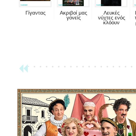
Γίγαντας
Ακριβοί μας
Λευκές
γονείς
νύχτες ενός
κλόουν