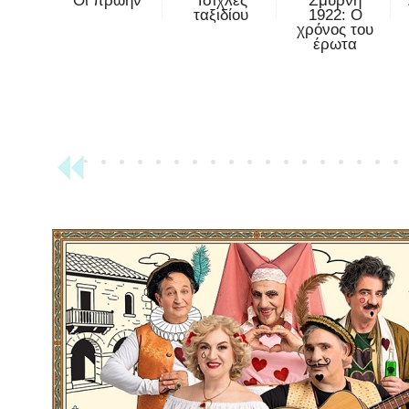
Οι πρώην
Τσίχλες
Σμύρνη
ταξιδίου
1922: Ο
χρόνος του
έρωτα