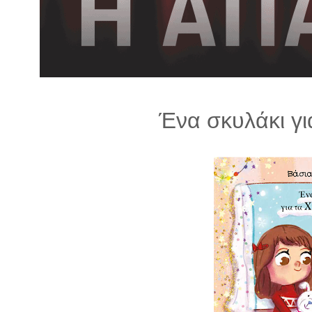
λ
λ
α
γ
ή
Ένα σκυλάκι γι