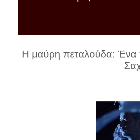
λ
λ
α
γ
ή
Η μαύρη πεταλούδα: Ένα τ
Σα