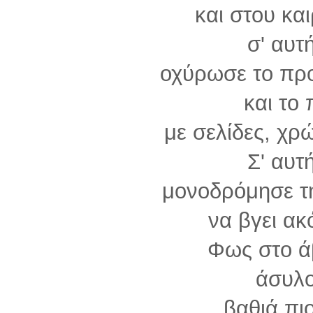
και στου και
σ' αυτ
οχύρωσε το πρ
και το 
με σελίδες, χρ
Σ' αυτ
μονοδρόμησε τη
να βγει ακ
Φως στο άβ
άσυλο
βαθιά πι