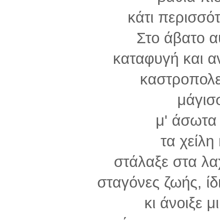
κάτι περισσότ
Στο άβατο α
καταφυγή και α
καστροπολε
μάγισ
μ' άσωτα 
τα χείλη 
στάλαξε στα λα
σταγόνες ζωής, ίδ
κι άνοιξε 