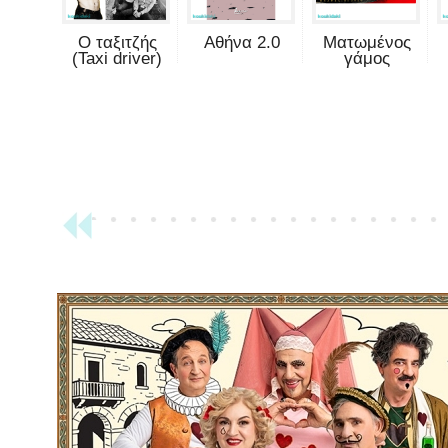
Ο ταξιτζής
Αθήνα 2.0
Ματωμένος
(Taxi driver)
γάμος