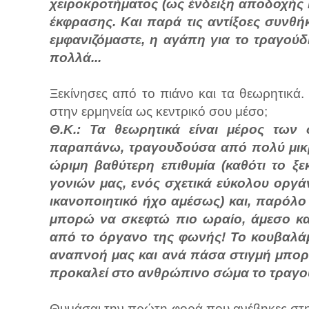
χειροκροτήματος (ως ένδειξη αποδοχής κ
έκφρασης. Και παρά τις αντίξοες συν
εμφανιζόμαστε, η αγάπη για το τραγούδι
πολλά...
Ξεκίνησες από το πιάνο και τα θεωρητικά.
στην ερμηνεία ως κεντρικό σου μέσο;
Θ.Κ.: Τα θεωρητικά είναι μέρος των
παραπάνω, τραγουδούσα από πολύ μικρή
ώριμη βαθύτερη επιθυμία (καθότι το ξε
γονιών μας, ενός σχετικά εύκολου οργά
ικανοποιητικό ήχο αμέσως) και, παρόλο
μπορώ να σκεφτώ πιο ωραίο, άμεσο κα
από το όργανο της φωνής! Το κουβαλάμ
αναπνοή μας και ανά πάσα στιγμή μπορ
προκαλεί στο ανθρώπινο σώμα το τραγούδ
Θυμάσαι την πρώτη φορά που ανέβηκες στη 