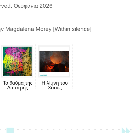
erved, Θεοφάνια 2026
ην Magdalena Morey [Within silence]
Το θαύμα της
Η λίμνη του
Λαμπρής
Χάους