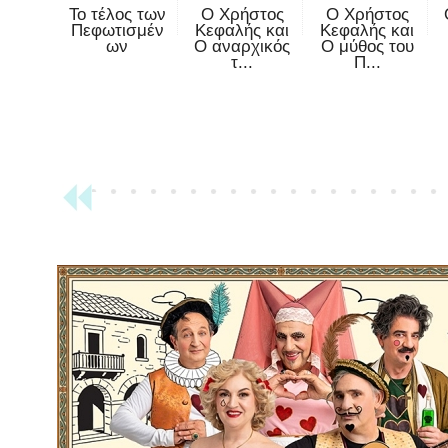
Το τέλος των
Ο Χρήστος
Ο Χρήστος
Πεφωτισμέν
Κεφαλής και
Κεφαλής και
ων
Ο αναρχικός
Ο μύθος του
τ...
Π...