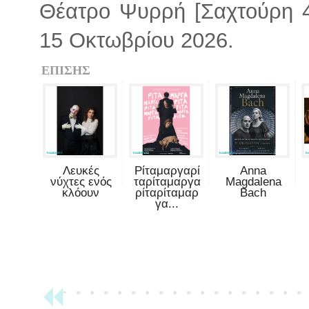
Θέατρο Ψυρρή [Σαχτούρη 4
15 Οκτωβρίου 2026.
ΕΠΙΣΗΣ
Λευκές
Ρίταμαργαρί
Anna
νύχτες ενός
ταρίταμαργα
Magdalena
κλόουν
ρίταρίταμαρ
Bach
γα...