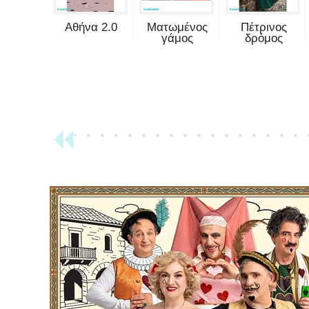
Αθήνα 2.0
Ματωμένος
Πέτρινος
γάμος
δρόμος