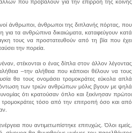
άλλων που προβάλουν για την επιρροή της κοινής
ερινοί άνθρωποι, άνθρωποι της διπλανής πόρτας, που
η για τα ανθρώπινα δικαιώματα, καταφεύγουν κατά
γκη τους να προστατευθούν από τη βία που έχει
παύσει την πορεία.
έναν, στέκονται ο ένας δίπλα στον άλλον λέγοντας
αλήθεια –την αλήθεια που κάποιοι θέλουν να τους
υσία θα τους ονομάσει τρομοκράτες εύκολα απλά
 εξόντωση των τριών ανθρώπων μόλις βγουν με ψηλά
στυνομίας ότι κρατούσαν όπλο και ξεκίνησαν πρώτοι
ς τρομοκράτες τόσο από την επιτροπή όσο και από
αν.
νέργεια που αντιμετωπίστηκε επιτυχώς. Όλοι εμείς,
ό, σίγουρα θα θυμηθούμε μνήμες του παρελθόντος