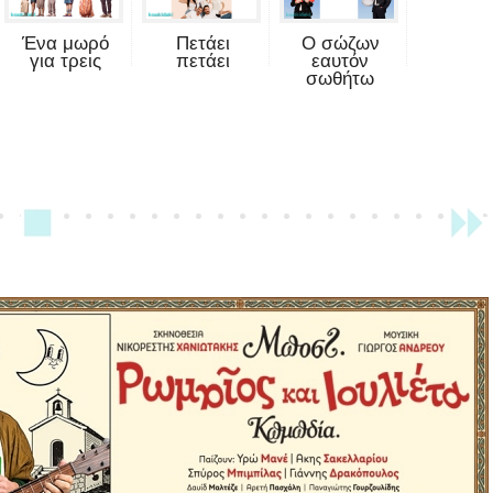
Ένα μωρό
Πετάει
Ο σώζων
για τρεις
πετάει
εαυτόν
σωθήτω