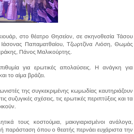
κιουάρ, στο θέατρο Θησείον, σε σκηνοθεσία Τάσου
 Ιάσονας Παπαματθαίου, Τζωρτζίνα Λιόση, Θωμάς
αράκης, Πάνος Μαλικούρτης.
πιθυμία για ερωτικές απολαύσεις. Η ανάγκη για
αι το αίμα βράζει.
γωνιστές της συγκεκριμένης κωμωδίας καυτηριάζουν
 συζυγικές σχέσεις, τις ερωτικές περιπτύξεις και τα
ικούν.
τικά τους κοστούμια, μακιγιαρισμένοι ανάλογα,
κή παράσταση όπου ο θεατής περνάει ευχάριστα την