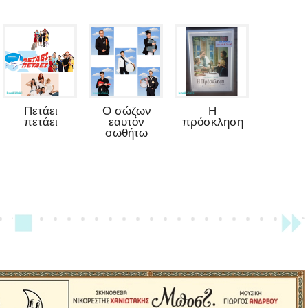
Πετάει
Ο σώζων
Η
πετάει
εαυτόν
πρόσκληση
σωθήτω