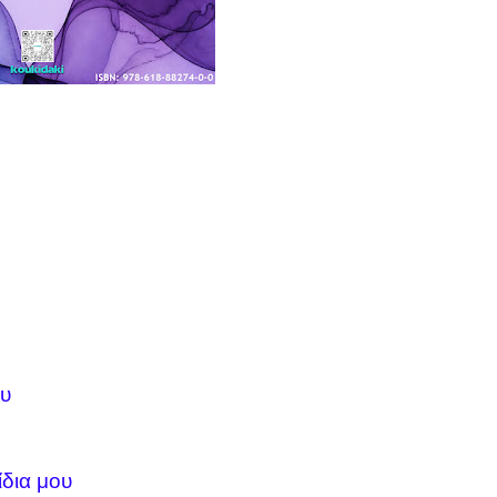
ου
ίδια μου