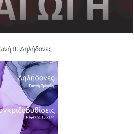
ωνή II: Δηλήδονες