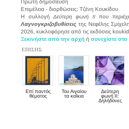
Πρώτη δημοσίευση
Επιμέλεια - διορθώσεις: Τζένη Κουκίδου
Η συλλογή
που περιέχ
Δεύτερη φωνή II
Λαγνογκριζοβυθίσεις
της Νεφέλης Σμίχελ
2026, κυκλοφόρησε από τις εκδόσεις kouki
Ξεκινήστε από την αρχή
ή
συνεχίστε στο
ΕΠΙΣΗΣ
Επί παντός
Του Αιγαίου
Δεύτερη
θέματος
τα καΐκια
φωνή II:
Δηλήδονες