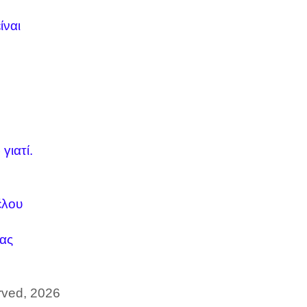
ίναι
γιατί
.
έλου
ιας
erved, 2026