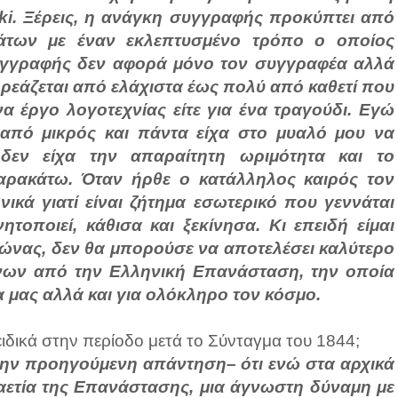
ki. Ξέρεις, η ανάγκη συγγραφής προκύπτει από
μάτων με έναν εκλεπτυσμένο τρόπο ο οποίος
συγγραφής δεν αφορά μόνο τον συγγραφέα αλλά
ηρεάζεται από ελάχιστα έως πολύ από καθετί που
 ένα έργο λογοτεχνίας είτε για ένα τραγούδι. Εγώ
από μικρός και πάντα είχα στο μυαλό μου να
εν είχα την απαραίτητη ωριμότητα και το
παρακάτω. Όταν ήρθε ο κατάλληλος καιρός τον
κά γιατί είναι ζήτημα εσωτερικό που γεννάται
τοποιεί, κάθισα και ξεκίνησα. Κι επειδή είμαι
 αιώνας, δεν θα μπορούσε να αποτελέσει καλύτερο
όνων από την Ελληνική Επανάσταση, την οποία
α μας αλλά και για ολόκληρο τον κόσμο.
ειδικά στην περίοδο μετά το Σύνταγμα του 1844;
ό την προηγούμενη απάντηση– ότι ενώ στα αρχικά
αετία της Επανάστασης, μια άγνωστη δύναμη με