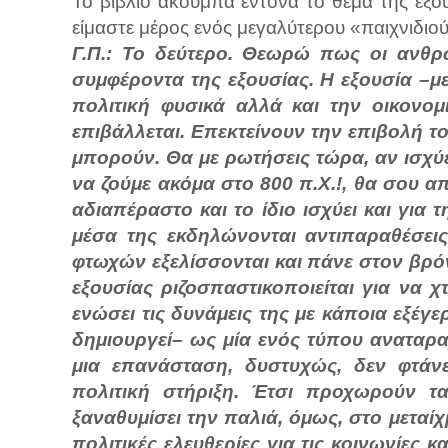
Το βιβλίο ακουμπά έντονα το θέμα της εξουσ
είμαστε μέρος ενός μεγαλύτερου «παιχνιδιού
Γ.Π.: Το δεύτερο. Θεωρώ πως οι ανθρώ
συμφέροντα της εξουσίας. Η εξουσία –μ
πολιτική φυσικά αλλά και την οικονομ
επιβάλλεται. Επεκτείνουν την επιβολή τ
μπορούν. Θα με ρωτήσεις τώρα, αν ισχύε
να ζούμε ακόμα στο 800 π.Χ.!, θα σου α
αδιαπέραστο και το ίδιο ισχύει και για τ
μέσα της εκδηλώνονται αντιπαραθέσει
φτωχών εξελίσσονται και πάνε στον βρόν
εξουσίας ριζοσπαστικοποιείται για να 
ενώσει τις δυνάμεις της με κάποια εξέγε
δημιουργεί– ως μία ενός τύπου αναταρα
μια επανάσταση, δυστυχώς, δεν φτάν
πολιτική στήριξη. Έτσι προχωρούν τ
ξαναθυμίσει την παλιά, όμως, στο μεταί
πολιτικές ελευθερίες για τις κοινωνίες κ