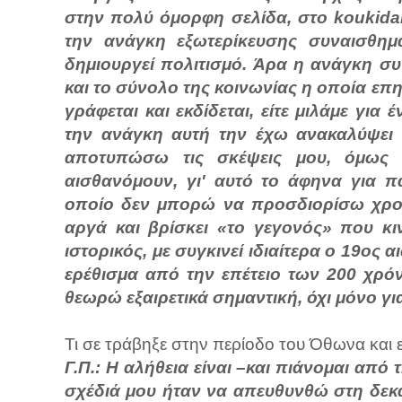
στην πολύ όμορφη σελίδα, στο koukida
την ανάγκη εξωτερίκευσης συναισθη
δημιουργεί πολιτισμό. Άρα η ανάγκη 
και το σύνολο της κοινωνίας η οποία επ
γράφεται και εκδίδεται, είτε μιλάμε για
την ανάγκη αυτή την έχω ανακαλύψει 
αποτυπώσω τις σκέψεις μου, όμως δ
αισθανόμουν, γι' αυτό το άφηνα για 
οποίο δεν μπορώ να προσδιορίσω χρονι
αργά και βρίσκει «το γεγονός» που κινη
ιστορικός, με συγκινεί ιδιαίτερα ο 19ος
ερέθισμα από την επέτειο των 200 χρ
θεωρώ εξαιρετικά σημαντική, όχι μόνο γι
Τι σε τράβηξε στην περίοδο του Όθωνα και 
Γ.Π.: Η αλήθεια είναι –και πιάνομαι απ
σχέδιά μου ήταν να απευθυνθώ στη δεκ