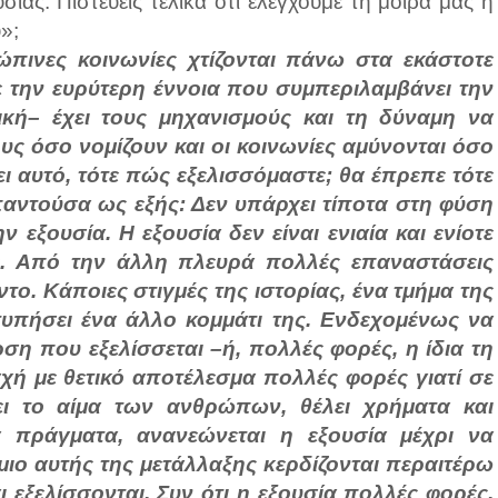
ίας. Πιστεύεις τελικά ότι ελέγχουμε τη μοίρα μας ή
»;
πινες κοινωνίες χτίζονται πάνω στα εκάστοτε
ε την ευρύτερη έννοια που συμπεριλαμβάνει την
ική– έχει τους μηχανισμούς και τη δύναμη να
ους όσο νομίζουν και οι κοινωνίες αμύνονται όσο
ι αυτό, τότε πώς εξελισσόμαστε; θα έπρεπε τότε
παντούσα ως εξής: Δεν υπάρχει τίποτα στη φύση
ην εξουσία. Η εξουσία δεν είναι ενιαία και ενίοτε
ς. Από την άλλη πλευρά πολλές επαναστάσεις
το. Κάποιες στιγμές της ιστορίας, ένα τμήμα της
χτυπήσει ένα άλλο κομμάτι της. Ενδεχομένως να
ρση που εξελίσσεται –ή, πολλές φορές, η ίδια τη
χή με θετικό αποτέλεσμα πολλές φορές γιατί σε
ει το αίμα των ανθρώπων, θέλει χρήματα και
α πράγματα, ανανεώνεται η εξουσία μέχρι να
χμιο αυτής της μετάλλαξης κερδίζονται περαιτέρω
αι εξελίσσονται. Συν ότι η εξουσία πολλές φορές,