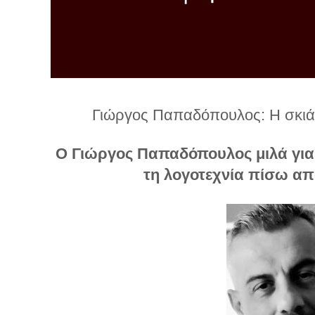
λ
λ
α
γ
ή
Γιώργος Παπαδόπουλος: Η σκιά 
Ο Γιώργος Παπαδόπουλος μιλά για 
τη λογοτεχνία πίσω α