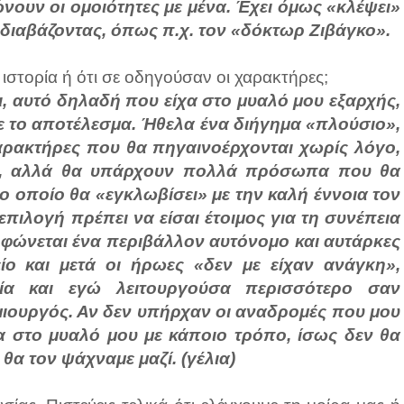
ιώνουν οι ομοιότητες με μένα. Έχει όμως «κλέψει»
ιαβάζοντας, όπως π.χ. τον «δόκτωρ Ζιβάγκο».
 ιστορία ή ότι σε οδηγούσαν οι χαρακτήρες;
σι, αυτό δηλαδή που είχα στο μυαλό μου εξαρχής,
 με το αποτέλεσμα. Ήθελα ένα διήγημα «πλούσιο»,
αρακτήρες που θα πηγαινοέρχονται χωρίς λόγο,
ής, αλλά θα υπάρχουν πολλά πρόσωπα που θα
 οποίο θα «εγκλωβίσει» με την καλή έννοια τον
πιλογή πρέπει να είσαι έτοιμος για τη συνέπεια
ορφώνεται ένα περιβάλλον αυτόνομο και αυτάρκες
ο και μετά οι ήρωες «δεν με είχαν ανάγκη»,
ία και εγώ λειτουργούσα περισσότερο σαν
ιουργός. Αν δεν υπήρχαν οι αναδρομές που μου
 στο μυαλό μου με κάποιο τρόπο, ίσως δεν θα
α τον ψάχναμε μαζί. (γέλια)