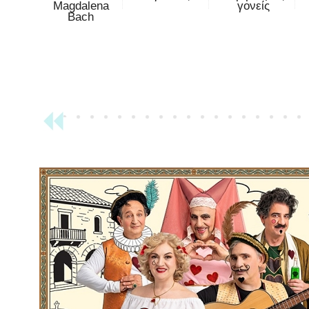
Magdalena
γονείς
Bach