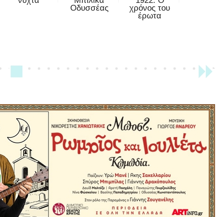
νύχτα
Μπιλικά
1922: Ο
Οδυσσέας
χρόνος του
έρωτα