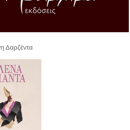
νη Δαρζέντα