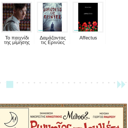
Το παιχνίδι
Δαμάζοντας
Affectus
της μίμησης
τις Ερινύες