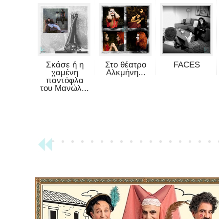
Σκάσε ή η
Στο θέατρο
FACES
χαμένη
Αλκμήνη...
παντόφλα
του Μανώλ...