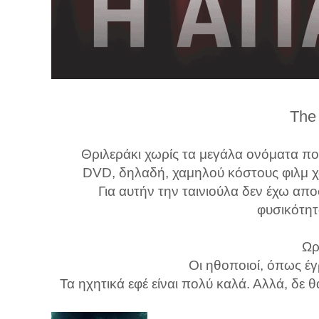
λ
λ
α
γ
ή
The
Θριλεράκι χωρίς τα μεγάλα ονόματα πολ
DVD, δηλαδή, χαμηλού κόστους φιλμ χω
Για αυτήν την ταινιούλα δεν έχω απο
φυσικότητ
Ωρ
Οι ηθοποιοί, όπως έ
Τα ηχητικά εφέ είναι πολύ καλά. Αλλά, δε 