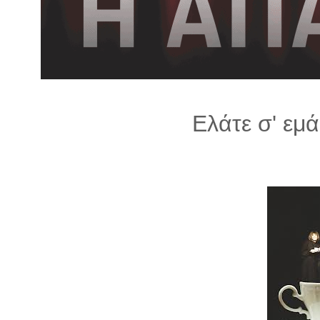
λ
λ
α
γ
ή
Ελάτε σ' εμά