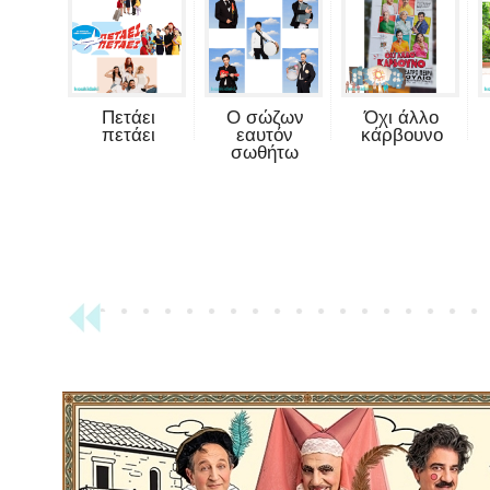
Πετάει
Ο σώζων
Όχι άλλο
πετάει
εαυτόν
κάρβουνο
σωθήτω