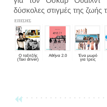
για τον Όσκαρ Ουάιλντ
δύσκολες στιγμές της ζωής τ
ΕΠΙΣΗΣ
Ο ταξιτζής
Αθήνα 2.0
Ένα μωρό
(Taxi driver)
για τρεις