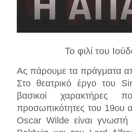
λ
λ
α
γ
ή
Το φιλί του Ιού
Ας πάρουμε τα πράγματα απ
Στο θεατρικό έργο του Si
βασικοί χαρακτήρες π
προσωπικότητες του 19ου α
Oscar Wilde είναι γνωστή 