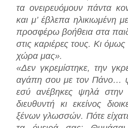
τα ονειρευόμουν πάντα κο
και μ’ έβλεπα ηλικιωμένη μ
προσφέρω βοήθεια στα παιδ
στις καριέρες τους. Κι όμως
χώρα μας».
«Δεν γκρεμίστηκε, την γκρ
αγάπη σου με τον Πάνο… ψά
εσύ ανέβηκες ψηλά στην 
διευθυντή κι εκείνος διοι
ξένων γλωσσών. Πότε είχατε
τα όνειρά σας; Θυμάσαι