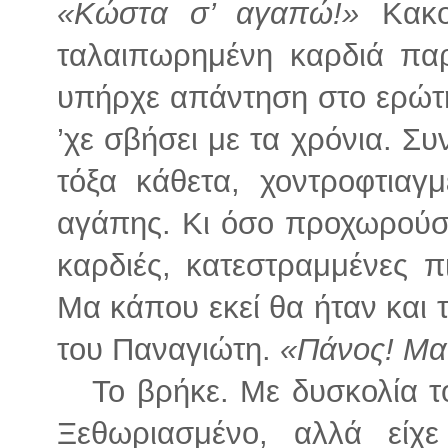
«Κώστα σ’ αγαπώ!»
Κακοφ
ταλαιπωρημένη καρδιά πα
υπήρχε απάντηση στο ερώτ
’χε σβήσει με τα χρόνια. Συ
τόξα κάθετα, χοντροφτιαγ
αγάπης. Κι όσο προχωρούσε
καρδιές, κατεστραμμένες π
Μα κάπου εκεί θα ήταν και τ
του Παναγιώτη.
«Πάνος! Μα
Το βρήκε. Με δυσκολία το
Ξεθωριασμένο, αλλά είχε