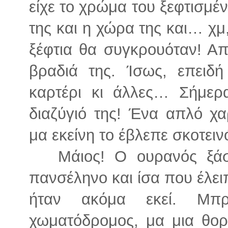
είχε το χρώμα του ξεφτισμέ
της και η χώρα της και… χμ,
ξέφτια θα συγκρουόταν! Α
βραδιά της. Ίσως, επειδή
καρτέρι κι άλλες… Σήμερ
διαζύγιό της! Ένα απλό χ
μα εκείνη το έβλεπε σκοτειν
Μάιος! Ο ουρανός ξάστε
πανσέληνο και ίσα που έλει
ήταν ακόμα εκεί. Μπ
χωματόδρομος, μα μια θορ