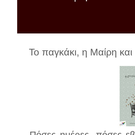
λ
λ
α
γ
ή
Το παγκάκι, η Μαίρη και
Πόσες ημέρες, πόσες εβδ