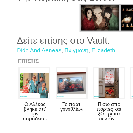
Δείτε επίσης στο Vault:
Dido And Aeneas
,
Πνιγμονή
,
Elizadeth
.
ΕΠΙΣΗΣ
Ο Αλέκος
Το πάρτι
Πίσω από
βγήκε απ'
γενεθλίων
πόρτες και
τον
ξέστρωτα
παράδεισο
σεντόν...