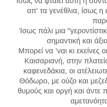
Ίσως να φταίει αυτή η συντ
απ’ τα γενέθλια, ίσως η
παρα
Ίσως πάλι μια "γεροντίστι
σημαντική και άξια
Μπορεί να ’ναι κι εκείνες 
Καισαριανή, στην πλατεία
καφενεδάκια, οι ατέλειω
Θόδωρο, με ούζο και μεζεδα
θυμούς και οργή και άντε πα
αμετανόητοι