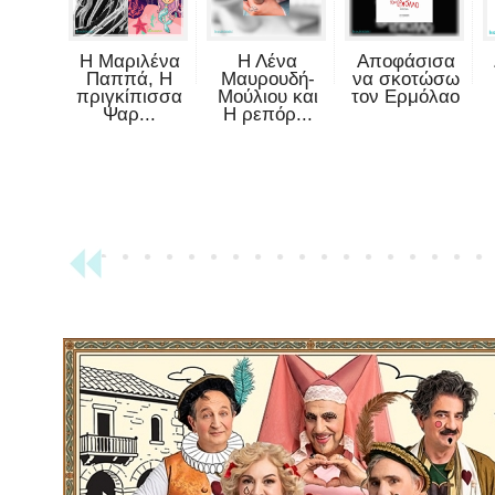
Η Μαριλένα
Η Λένα
Αποφάσισα
Παππά, Η
Μαυρουδή-
να σκοτώσω
πριγκίπισσα
Μούλιου και
τον Ερμόλαο
Ψαρ...
Η ρεπόρ...