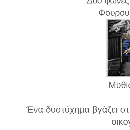
Δυο φωνές 
Φουρου
Μυθι
Ένα δυστύχημα βγάζει στη
οικο