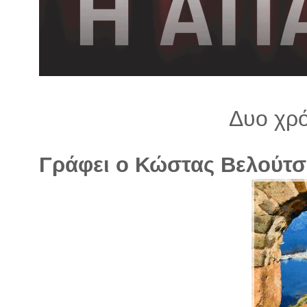
λ
λ
α
γ
ή
Δυο χρό
Γράφει ο Κώστας Βελούτσ