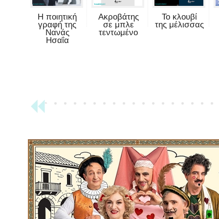
Η ποιητική
Ακροβάτης
Το κλουβί
γραφή της
σε μπλε
της μέλισσας
Νανάς
τεντωμένο
Ησαΐα