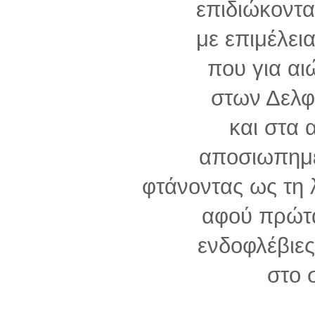
επιδιώκοντ
με επιμέλει
που για αι
στων Δελφ
και στα
αποσιωπημ
φτάνοντας ως τη 
αφού πρώτ
ενδοφλέβιες
στο 