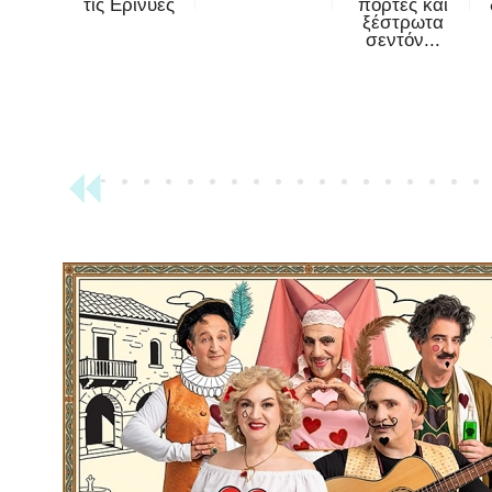
τις Ερινύες
πόρτες και
ξέστρωτα
σεντόν...