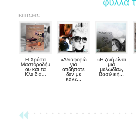
φύλλα 
ΕΠΙΣΗΣ
Η Χρύσα
«Αδιαφορώ
«Η ζωή είναι
Μαστοροδήμ
για
μια
ου και τα
οτιδήποτε
μελωδία»,
Κλειδιά...
δεν με
Βασιλική...
κάνε...