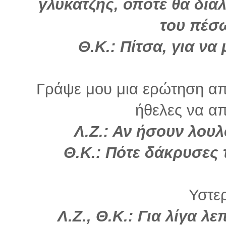
γλυκατζής, οπότε θα διάλ
του πέσω
Θ.Κ.: Πίτσα, για να 
Γράψε μου μια ερώτηση απ
ήθελες να α
Λ.Ζ.: Αν ήσουν λουλ
Θ.Κ.: Πότε δάκρυσες τ
Υστε
Λ.Ζ., Θ.Κ.: Για λίγα λε