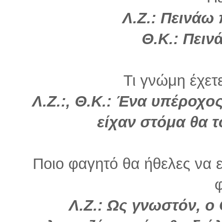
Λ.Ζ.: Πεινάω 
Θ.Κ.: Πειν
Τι γνώμη έχετε
Λ.Ζ.:, Θ.Κ.: Ένα υπέροχο
είχαν στόμα θα 
Ποιο φαγητό θα ήθελες να ε
φ
Λ.Ζ.: Ως γνωστόν, ο