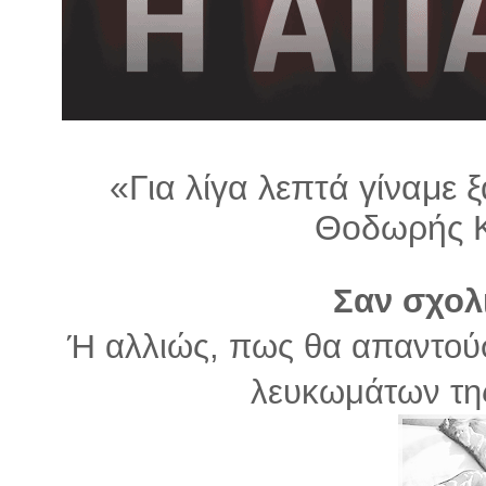
λ
λ
α
γ
ή
«Για λίγα λεπτά γίναμε 
Θοδωρής 
Σαν σχολ
Ή αλλιώς, πως θα απαντούσ
λευκωμάτων της