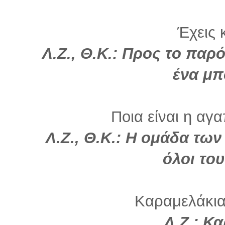
Έχεις κ
Λ.Ζ., Θ.Κ.: Προς το παρ
ένα μπ
Ποια είναι η αγ
Λ.Ζ., Θ.Κ.: Η ομάδα τω
όλοι του
Καραμελάκια
Λ.Ζ.: Κ