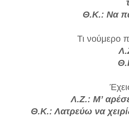
Θ.Κ.: Να π
Τι νούμερο 
Λ.
Θ.
Έχει
Λ.Ζ.: Μ’ αρέσ
Θ.Κ.: Λατρεύω να χειρ