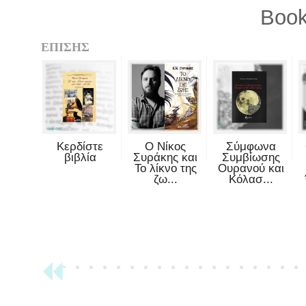
Book
ΕΠΙΣΗΣ
Κερδίστε
Ο Νίκος
Σύμφωνα
βιβλία
Συράκης και
Συμβίωσης
Το λίκνο της
Ουρανού και
ζω...
Κόλασ...