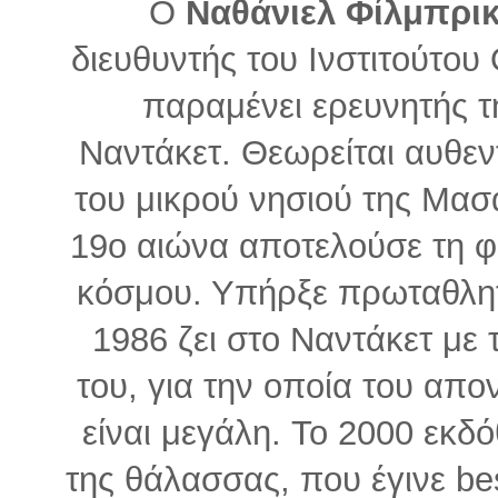
Ο
Ναθάνιελ Φίλμπρι
διευθυντής του Ινστιτούτο
παραμένει ερευνητής τη
Ναντάκετ. Θεωρείται αυθεντ
του μικρού νησιού της Μασ
19ο αιώνα αποτελούσε τη 
κόσμου. Υπήρξε πρωταθλητή
1986 ζει στο Ναντάκετ με 
του, για την οποία του απ
είναι μεγάλη. To 2000 εκδό
της θάλασσας, που έγινε best