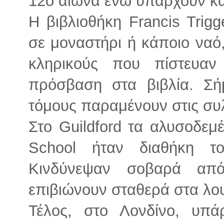
12ο αιώνα ενώ υπάρχουν κα
Η βιβλιοθήκη Francis Trig
σε μοναστήρι ή κάποιο ναό
κληρικούς που πίστευαν
πρόσβαση στα βιβλία. Σή
τόμους παραμένουν στις συλ
Στο Guildford τα αλυσοδεμ
School ήταν διαθήκη τ
Κινδύνεψαν σοβαρά απ
επιβιώνουν σταθερά στα λου
Τέλος, στο Λονδίνο, υπά