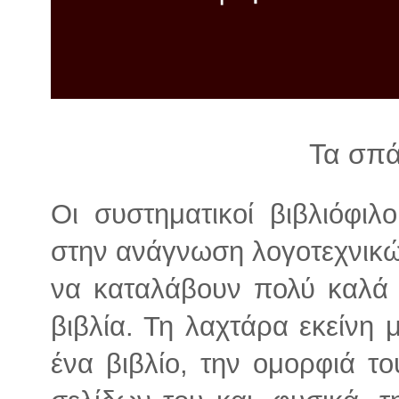
λ
λ
α
γ
ή
Τα σπά
Οι συστηματικοί βιβλιόφιλο
στην ανάγνωση λογοτεχνικώ
να καταλάβουν πολύ καλά 
βιβλία. Τη λαχτάρα εκείνη 
ένα βιβλίο, την ομορφιά τ