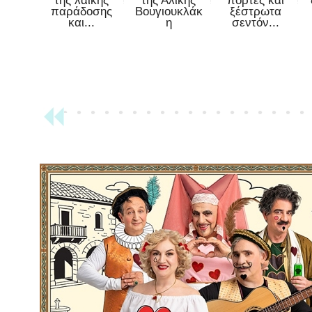
της λαϊκής
της Αλίκης
πόρτες και
παράδοσης
Βουγιουκλάκ
ξέστρωτα
και...
η
σεντόν...