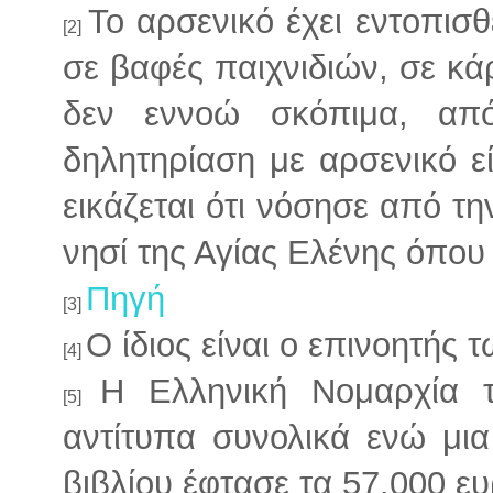
Το αρσενικό έχει εντοπισ
[2]
σε βαφές παιχνιδιών, σε κάρ
δεν εννοώ σκόπιμα, απ
δηλητηρίαση με αρσενικό ε
εικάζεται ότι νόσησε από τ
νησί της Αγίας Ελένης όπου
Πηγή
[3]
Ο ίδιος είναι ο επινοητής
[4]
Η Ελληνική Νομαρχία 
[5]
αντίτυπα συνολικά ενώ μι
βιβλίου έφτασε τα 57.000 ε