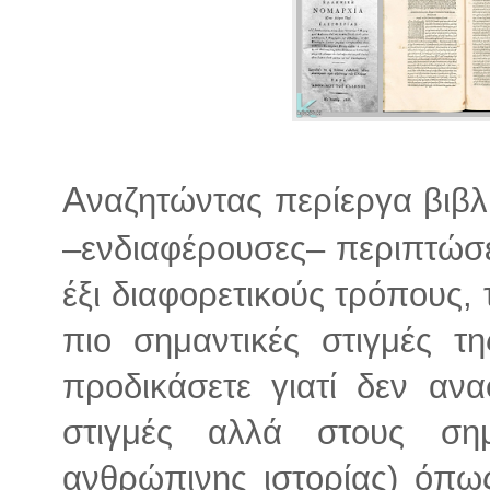
Α
ναζητώντας περίεργα βιβλ
–ενδιαφέρουσες– περιπτώσει
έξι διαφορετικούς τρόπους, τ
πιο σημαντικές στιγμές τ
προδικάσετε γιατί δεν αν
στιγμές αλλά στους σημ
ανθρώπινης ιστορίας) όπω