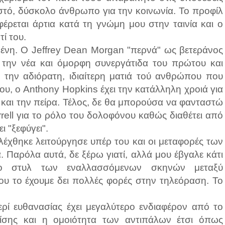
ιστό, δύσκολο άνθρωπο για την κοινωνία. Το προφίλ
έρεται άρτια κατά τη γνώμη μου στην ταινία και ο
ί του.
ημένη. Ο Jeffrey Dean Morgan "περνά" ως βετεράνος
ε την νέα και όμορφη συνεργάτιδα του πρώτου και
η την αδιόρατη, ιδιαίτερη ματιά τού ανθρώπου που
ου, ο Anthony Hopkins έχει την κατάλληλη χροιά για
 και την πείρα. Τέλος, δε θα μπορούσα να φανταστώ
ell για το ρόλο του δολοφόνου καθώς διαθέτει από
ι "ξεφύγει".
λέχθηκε λειτούργησε υπέρ του και οι μεταφορές των
 Παρόλα αυτά, δε ξέρω γιατί, αλλά μου έβγαλε κάτι
 το στυλ των εναλλασσόμενων σκηνών μεταξύ
που το έχουμε δει πολλές φορές στην τηλεόραση. Το
ερί ευθανασίας έχει μεγαλύτερο ενδιαφέρον από το
ίσης και η ομοιότητα των αντιπάλων έτσι όπως