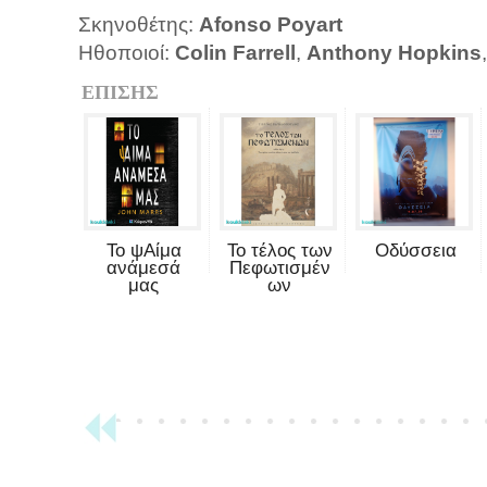
Σκηνοθέτης:
Afonso Poyart
Ηθοποιοί:
Colin Farrell
,
Anthony Hopkins
ΕΠΙΣΗΣ
Το ψΑίμα
Το τέλος των
Οδύσσεια
ανάμεσά
Πεφωτισμέν
μας
ων