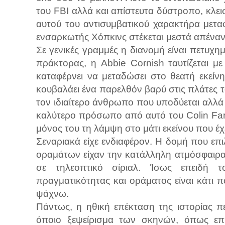
του FBI αλλά και απίστευτα δύστροπο, κλε
αυτού του αντισυμβατικού χαρακτήρα μεταφ
ενσαρκωτής Χόπκινς στέκεται μεστά απέναντ
Σε γενικές γραμμές η διανομή είναι πετυχ
πράκτορας, η Abbie Cornish ταυτίζεται μ
καταφέρνει να μεταδώσει στο θεατή εκείν
κουβαλάει ένα παρελθόν βαρύ στις πλάτες τ
τον ιδιαίτερο άνθρωπο που υποδύεται αλλά
καλύτερο πρόσωπο από αυτό του Colin Farr
μόνος του τη λάμψη στο μάτι εκείνου που έχε
Σεναριακά είχε ενδιαφέρον. Η δομή που επι
οραμάτων είχαν την κατάλληλη ατμόσφαιρα.
σε τηλεοπτικό σίριαλ. Ίσως επειδή
πραγματικότητας και οράματος είναι κάτι 
ψάχνω.
Πάντως, η ηθική επέκταση της ιστορίας π
όποιο ξεψείρισμα των σκηνών, όπως επ