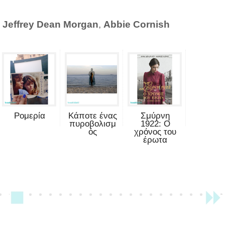
,
Jeffrey Dean Morgan
,
Abbie Cornish
Ρομερία
Κάποτε ένας
Σμύρνη
πυροβολισμ
1922: Ο
ός
χρόνος του
έρωτα