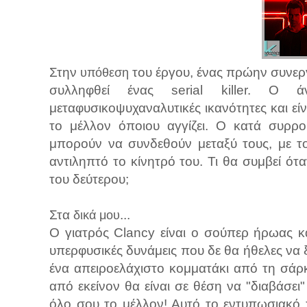
Στην
του έργου, ένας πρώην συνερ
υπόθεση
συλληφθεί ένας serial killer. Ο άν
μεταφυσικοψυχαναλυτικές ικανότητες και εί
το μέλλον όποιου αγγίζει. Ο κατά συρρ
μπορούν να συνδεθούν μεταξύ τους, με τ
αντιληπτό το κίνητρό του. Τι θα συμβεί ό
του δεύτερου;
Στα
...
δικά μου
Ο γιατρός Clancy είναι ο σούπερ ήρωας κ
υπερφυσικές δυνάμεις που δε θα ήθελες να ξ
ένα απειροελάχιστο κομματάκι από τη σάρ
από εκείνον θα είναι σε θέση να "διαβάσει
όλο σου το μέλλον! Αυτό το εντυπωσιακό 