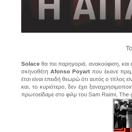
λ
λ
α
γ
ή
Τ
Solace
θα πει παρηγοριά, ανακούφιση, και α
σκηνοθέτη
Afonso Poyart
που έκανε πρεμ
έτσι είναι επειδή θεωρώ ότι αυτός ο τίτλος ε
και, το κυριότερο, δεν έχει ξαναχρησιμοπ
πρωτοείδαμε στο φιλμ του Sam Raimi, The gi