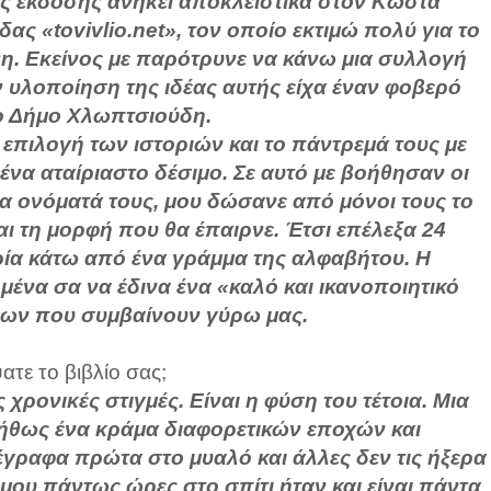
α της έκδοσης ανήκει αποκλειστικά στον Κώστα
ας «tovivlio.net», τον οποίο εκτιμώ πολύ για το
νη. Εκείνος με παρότρυνε να κάνω μια συλλογή
 υλοποίηση της ιδέας αυτής είχα έναν φοβερό
ο Δήμο Χλωπτσιούδη.
 επιλογή των ιστοριών και το πάντρεμά τους με
 ένα αταίριαστο δέσιμο. Σε αυτό με βοήθησαν οι
 τα ονόματά τους, μου δώσανε από μόνοι τους το
ι τη μορφή που θα έπαιρνε. Έτσι επέλεξα 24
ορία κάτω από ένα γράμμα της αλφαβήτου. Η
ένα σα να έδινα ένα «καλό και ικανοποιητικό
εων που συμβαίνουν γύρω μας.
τε το βιβλίο σας;
ς χρονικές στιγμές. Είναι η φύση του τέτοια. Μια
ήθως ένα κράμα διαφορετικών εποχών και
 έγραφα πρώτα στο μυαλό και άλλες δεν τις ήξερα
μου πάντως ώρες στο σπίτι ήταν και είναι πάντα