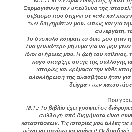
Μ.Τ.: Για να είμαι ειλικρινής η ιδέ
Θερμογιάννη τον υπεύθυνο της ιστοσελίδ
σεβασμό που δείχνει σε κάθε καλλιτέχ
των διηγημάτων μου. Όπως και για την
συνεργάτη, τ
Το δύσκολο κομμάτι το δικό μου ήταν η
ένα γενικότερο μήνυμα για να μην γίνει
ίδιοι οι ήρωες μου. Η ζωή του καθενός,
λόγο ύπαρξης αυτής της συλλογής κα
ιστορίες και κρέμασα την κάθε ιστ
ολοκλήρωση της αλφαβήτου ήταν για μ
δείγμα» των καταστάσ
Που γράψα
Μ.Τ.: Το βιβλίο έχει γραφτεί σε διάφορε
συλλογή από διηγήματα είναι συν
καταστάσεων. Τις ιστορίες μου άλλες τις
μέχρι να αρχίσω να γράφω! Οι βραδινές 