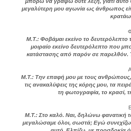
μπορώ να γράψω ούτε λέξη, γιατί αυτό 
μεγαλύτερη μου αγωνία ως άνθρωπος είν
κρατάω
Φ
Μ.Τ.: Φοβάμαι εκείνο το δευτερόλεπτο 
μοιραίο εκείνο δευτερόλεπτο που μπο
κατάστασης από παρόν σε παρελθόν. Το
Α
Μ.Τ.: Την επαφή μου με τους ανθρώπους, 
τις ανακαλύψεις της κόρης μου, τα πει
τη φωτογραφία, το κρασί, 
Ε
Μ.Τ.: Στο καλό. Ναι, δηλώνω φανατική 
μεγαλώσαμε όλοι, σωστά; Εγώ συνεχίζω 
αυτό. Ελπίζω, με προσδοκία ό