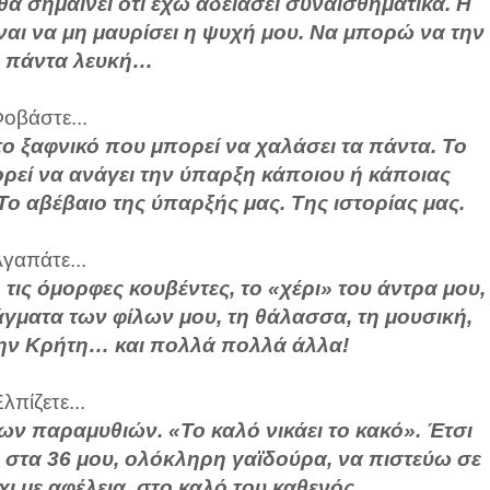
θα σημαίνει ότι έχω αδειάσει συναισθηματικά. Η
αι να μη μαυρίσει η ψυχή μου. Να μπορώ να την
 πάντα λευκή…
οβάστε...
το ξαφνικό που μπορεί να χαλάσει τα πάντα. Το
ρεί να ανάγει την ύπαρξη κάποιου ή κάποιας
 αβέβαιο της ύπαρξής μας. Της ιστορίας μας.
γαπάτε...
τις όμορφες κουβέντες, το «χέρι» του άντρα μου,
ράγματα των φίλων μου, τη θάλασσα, τη μουσική,
την Κρήτη… και πολλά πολλά άλλα!
λπίζετε...
των παραμυθιών. «Το καλό νικάει το κακό». Έτσι
στα 36 μου, ολόκληρη γαϊδούρα, να πιστεύω σε
χι με αφέλεια, στο καλό του καθενός…