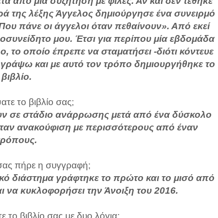
μετά από μια συζήτηση με φίλες. Αν και δεν τέθηκε
ά της λέξης Άγγελος δημιούργησε ένα συνειρμό
ου πάνε οι άγγελοι όταν πεθαίνουν». Από εκεί
ποσυνείδητο μου. Έτσι για περίπου μία εβδομάδα
, το οποίο έπρεπε να σταματήσει -διότι κόντευε
 γράψω και με αυτό τον τρόπο δημιουργήθηκε το
βιβλίο.
τε το βιβλίο σας;
ουν σε στάδιο ανάρρωσης μετά από ένα δύσκολο
ήταν ανακούφιση με περισσότερους από έναν
τρόπους.
ας πήρε η συγγραφή;
νικό διάστημα γράφτηκε το πρώτο και το μισό από
αι να κυκλοφορήσει την Άνοιξη του 2016.
 το βιβλίο σας με δυο λόγια;