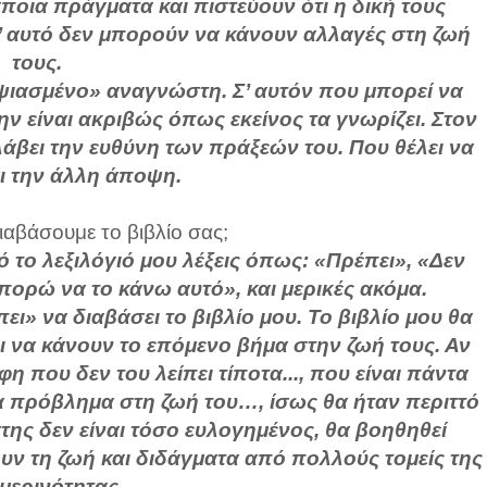
οια πράγματα και πιστεύουν ότι η δική τους
γι’ αυτό δεν μπορούν να κάνουν αλλαγές στη ζωή
τους.
ψιασμένο» αναγνώστη. Σ’ αυτόν που μπορεί να
ην είναι ακριβώς όπως εκείνος τα γνωρίζει. Στον
άβει την ευθύνη των πράξεών του. Που θέλει να
ι την άλλη άποψη.
διαβάσουμε το βιβλίο σας;
 το λεξιλόγιό μου λέξεις όπως: «Πρέπει», «Δεν
πορώ να το κάνω αυτό», και μερικές ακόμα.
πει» να διαβάσει το βιβλίο μου. Το βιβλίο μου θα
οι να κάνουν το επόμενο βήμα στην ζωή τους. Αν
η που δεν του λείπει τίποτα..., που είναι πάντα
α πρόβλημα στη ζωή του…, ίσως θα ήταν περιττό
της δεν είναι τόσο ευλογημένος, θα βοηθηθεί
ν τη ζωή και διδάγματα από πολλούς τομείς της
μερινότητας.