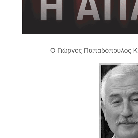
λ
λ
α
γ
ή
Ο Γιώργος Παπαδόπουλος Κυ