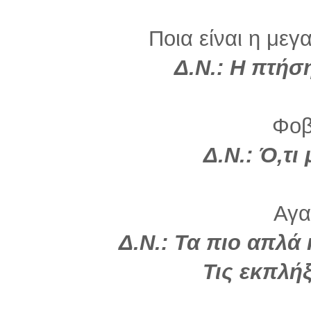
Ποια είναι η μεγ
Δ.Ν.: Η πτήσ
Φοβ
Δ.Ν.: Ό,τι 
Αγα
Δ.Ν.: Τα πιο απλά 
Τις εκπλήξ