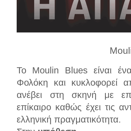
λ
λ
α
γ
ή
Moul
Το Moulin Blues είναι έν
Φολόκη και κυκλοφορεί απ
ανέβει στη σκηνή με επ
επίκαιρο καθώς έχει τις αν
ελληνική πραγματικότητα.