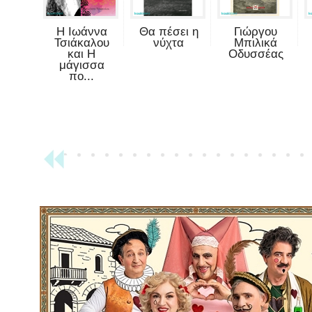
Η Ιωάννα
Θα πέσει η
Γιώργου
Τσιάκαλου
νύχτα
Μπιλικά
και Η
Οδυσσέας
μάγισσα
πο...