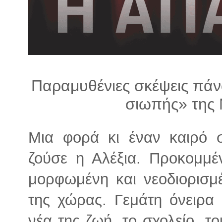
λ
λ
α
γ
ή
Παραμυθένιες σκέψεις πάν
σιωπής» της 
Μια φορά κι έναν καιρό σ
ζούσε η Αλέξια. Προκομμέ
μορφωμένη και νεοδιορισμ
της χώρας. Γεμάτη όνειρα
νέα της ζωή, το σχολείο, τ