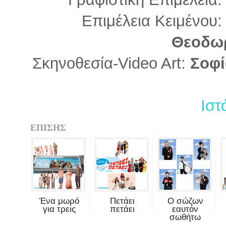
Επιμέλεια Κειμένου:
Θεοδω
Σκηνοθεσία-Video Art:
Σοφί
Ιστ
ΕΠΙΣΗΣ
Ένα μωρό
Πετάει
Ο σώζων
για τρεις
πετάει
εαυτόν
σωθήτω