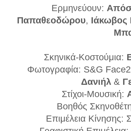
Ερμηνεύουν:
Απόσ
Παπαθεοδώρου
,
Ιάκωβος
Μπα
Σκηνικά-Κοστούμια:
Φωτογραφία: S&G Face2
Δανιήλ
&
Γ
Στίχοι-Μουσική:
Βοηθός Σκηνοθέτ
Επιμέλεια Κίνησης:
Γραφιστική Επιμέλεια