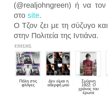
(@realjohngreen) ή να τον
στο
site
.
Ο Τζον ζει με τη σύζυγο και
στην Πολιτεία της Ιντιάνα.
ΕΠΙΣΗΣ
Πόλη στις
Δεν είμαι η
Σμύρνη
φλόγες
αδερφή μου
1922: Ο
χρόνος του
έρωτα