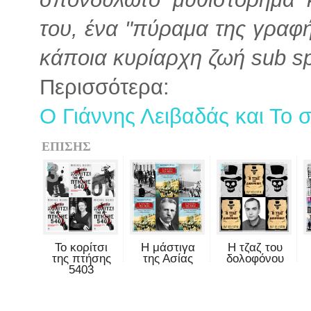
του, ένα "πύραμα της γραφ
κάποια κυρίαρχη ζωή sub spe
Περισσότερα:
Ο Γιάννης Λειβαδάς και Το
ΕΠΙΣΗΣ
Το κορίτσι
Η μάστιγα
Η τζαζ του
της πτήσης
της Ασίας
δολοφόνου
5403