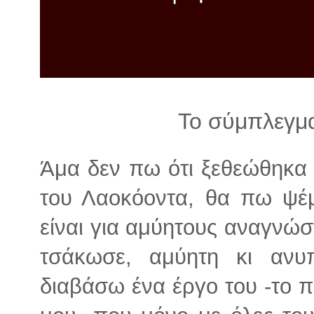
λ
λ
α
γ
ή
Το σύμπλεγμ
Άμα δεν πω ότι ξεθεώθηκα
του Λαοκόοντα, θα πω ψέμ
είναι για αμύητους αναγνώσ
τσάκωσε, αμύητη κι αν
διαβάσω ένα έργο του -το 