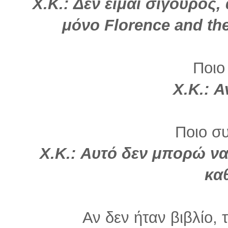
Χ.Κ.: Δεν είμαι σίγουρος
μόνο Florence and th
Ποιο
Χ.Κ.:
Α
Ποιο σ
Χ.Κ.: Αυτό δεν μπορώ να
κα
Αν δεν ήταν βιβλίο, 