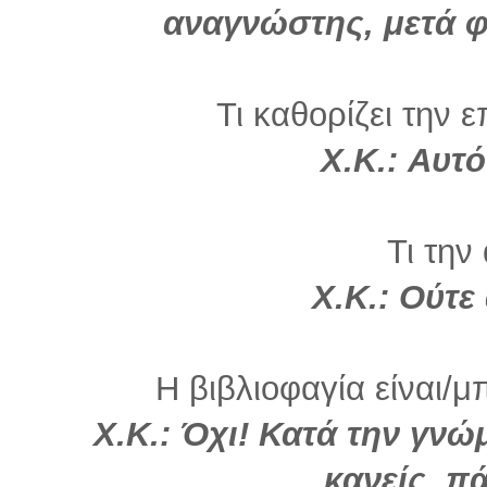
αναγνώστης, μετά φ
Τι καθορίζει την ε
Χ.Κ.:
Αυτό
Τι την
Χ.Κ.: Ούτε
Η βιβλιοφαγία είναι/μ
Χ.Κ.: Όχι! Κατά την γνώ
κανείς, πά