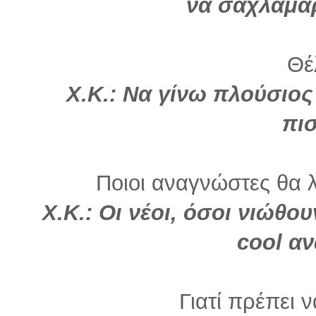
να σαχλαμαρ
Θέλ
Χ.Κ.: Να γίνω πλούσιος
πι
Ποιοι αναγνώστες θα λ
Χ.Κ.: Οι νέοι, όσοι νιώθουν
cool α
Γιατί πρέπει 