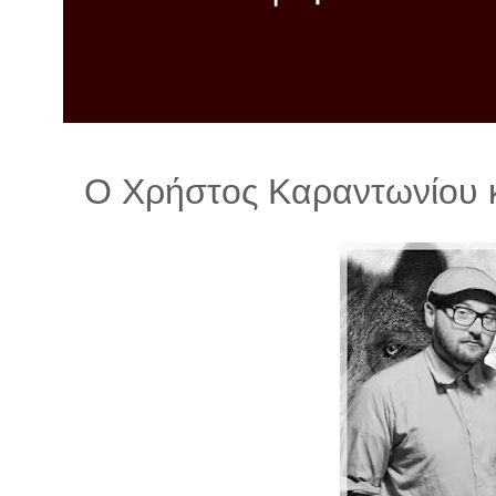
λ
λ
α
γ
ή
Ο Χρήστος Καραντωνίου κ