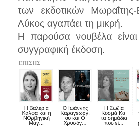
των εκδοτικών Μωραΐτης-
Λύκος αγαπάει τη μικρή.
Η παρούσα νουβέλα είνα
συγγραφική έκδοση.
ΕΠΙΣΗΣ
Η Βαλέρια
Ο Ιωάννης
Η Σωζία
Κάλφα και η
Καραγεωργί
Κοσμά Και
ΝΟρβηγική
ου και Ο
τα σημάδια
Μαγ...
Χρυσόγ...
πού εί...