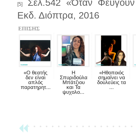
Σελ.542 «Όταν Φεύγουν
[5]
Εκδ. Διόπτρα, 2016
ΕΠΙΣΗΣ
«Ο θεατής
Η
«Ηθοποιός
δεν είναι
Σπυριδούλα
σημαίνει να
απλός
Μπάτζιου
δουλεύεις τα
παρατηρητ...
και Τα
...
ψυχολο...