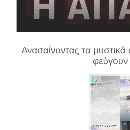
λ
λ
α
γ
ή
Ανασαίνοντας τα μυστικά σ
φεύγουν