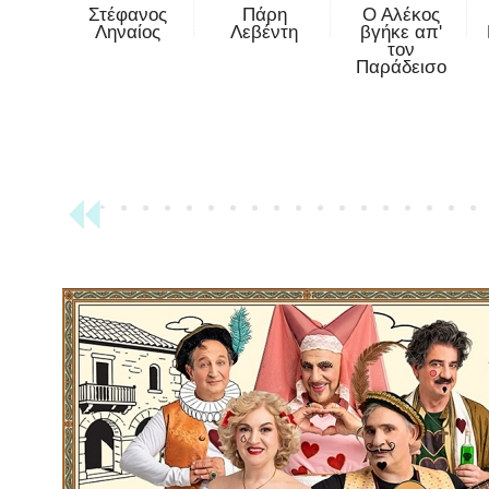
Στέφανος
Πάρη
Ο Αλέκος
Ληναίος
Λεβέντη
βγήκε απ'
τον
Παράδεισο