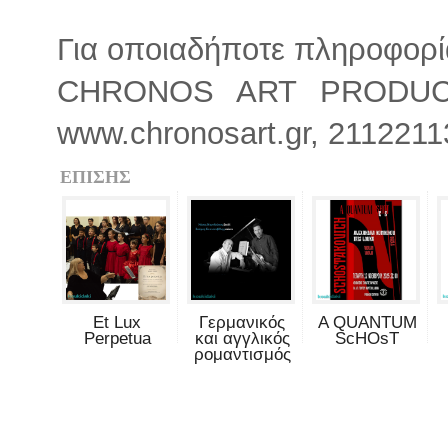
Για οποιαδήποτε πληροφορία
CHRONOS ART PRODU
www.chronosart.gr, 211221
ΕΠΙΣΗΣ
Et Lux
Γερμανικός
Α QUANTUM
Perpetua
και αγγλικός
ScHOsT
ρομαντισμός