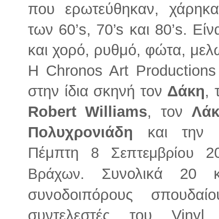
που ερωτεύθηκαν, χάρηκαν
των
60’s, 70’s και 80’s
. Είν
και χορό, ρυθμό, φώτα, μελ
Η Chronos Art Production
στην ίδια σκηνή τον
Δάκη
,
Robert Williams
, τον
Λάκ
Πολυχρονιάδη
και την
Πέμπτη
20
8 Σεπτεμβρίου
. Συνολικά 20 κ
Βράχων
συνοδοιπόρους σπουδαί
συντελεστές του Vinyl 