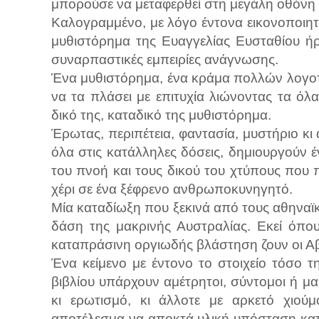
μπορούσε να μεταφερθεί στη μεγάλη οθόνη κ
Καλογραμμένο, με λόγο έντονα εικονοποιητι
μυθιστόρημα της Ευαγγελίας Ευσταθίου ήρ
συναρπαστικές εμπειρίες ανάγνωσης.
Ένα μυθιστόρημα, ένα κράμα πολλών λογοτ
να τα πλάσει με επιτυχία λιώνοντας τα όλα
δικό της, καταδικό της μυθιστόρημα.
Έρωτας, περιπέτεια, φαντασία, μυστήριο κι
όλα στις κατάλληλες δόσεις, δημιουργούν 
του πνοή και τους δικού του χτύπους πο
χέρι σε ένα ξέφρενο ανθρωποκυνηγητό.
Μία καταδίωξη που ξεκινά από τους αθηναϊ
δάση της μακρινής Αυστραλίας. Εκεί όπο
καταπράσινη οργιωδής βλάστηση ζουν οι Αβ
Ένα κείμενο με έντονο το στοιχείο τόσο 
βιβλίου υπάρχουν αμέτρητοι, σύντομοι ή μ
κι ερωτισμό, κι άλλοτε με αρκετό χιού
αποτέλεσμα να αποκτά υλική υπόσταση κα