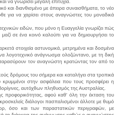
αι να γνωρίσει μεγάλη επιτυχία.
κό και διανθισμένο με άπειρα συναισθήματα, το νέο
θε για να χαρίσει στους αναγνώστες του μοναδικά
εχνικών ειδών, που μόνο η Ευαγγελία γνωρίζει πώς
 μαζί σε ένα κοινό καλούπι για να δημιουργήσει το
 αρκετά στοιχεία αστυνομικά, μετρημένα και δοσμένα
ένα λογοτεχνικό ανάγνωσμα ολοζώντανο, με τη δική
υ παρασύρουν τον αναγνώστη κρατώντας τον από το
κούς δρόμους του σήμερα και καταλήγει στα τροπικά
υ κρυμμένοι στην ασφάλεια που τους προσφέρει η
ορίγινες, αυτόχθων πληθυσμός της Αυστραλίας.
της προφορικότητας, αφού καθ' όλη την έκταση του
ακροσκελείς διάλογοι πασπαλισμένοι άλλοτε με θυμό
μορ, όσο και των παραστατικών περιγραφών, με
τά τη διάρκεια της ανάγνωσης καθώς ο αναγνώστης