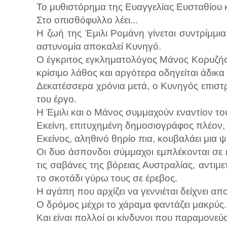
Το μυθιστόρημα της Ευαγγελίας Ευσταθίου 
Στο
οπισθόφυλλο
λέει...
Η ζωή της Έμιλι Ρομάνη γίνεται συντρίμμια
αστυνομία αποκαλεί Κυνηγό.
Ο έγκριτος εγκληματολόγος Μάνος Κορυζής,
κρίσιμο λάθος και αργότερα οδηγείται άδικα
Δεκατέσσερα χρόνια μετά, ο Κυνηγός επισ
του έργο.
Η Έμιλι και ο Μάνος συμμαχούν εναντίον του
Εκείνη, επιτυχημένη δημοσιογράφος πλέον, δ
Εκείνος, αληθινό θηρίο πια, κουβαλάει μια 
Οι δυο άσπονδοι σύμμαχοι εμπλέκονται σ
τις σαβάνες της βόρειας Αυστραλίας, αντι
το σκοτάδι γύρω τους σε έρεβος.
Η αγάπη που αρχίζει να γεννιέται δείχνει α
Ο δρόμος μέχρι το χάραμα φαντάζει μακρύς.
Και είναι πολλοί οι κίνδυνοι που παραμονεύο