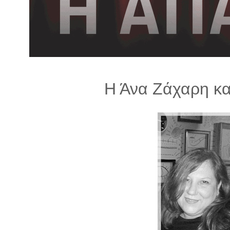
λ
λ
α
γ
ή
Η Άνα Ζάχαρη και