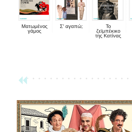
Ματωμένος
Σ' αγαπώ;
Το
γάμος
ζεϊμπέκικο
της Κατίνας