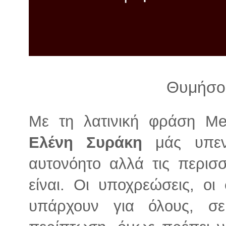
λ
λ
α
γ
ή
Θυμήσου
Με τη λατινική φράση Me
Ελένη Συράκη
μάς υπενθ
αυτονόητο αλλά τις περισ
είναι. Οι υποχρεώσεις, οι
υπάρχουν για όλους, σ