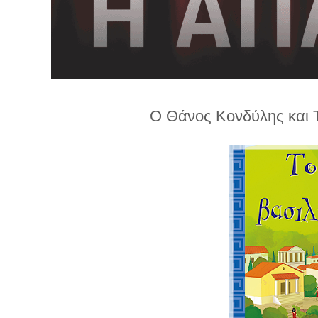
λ
λ
α
γ
ή
Ο Θάνος Κονδύλης και Τ